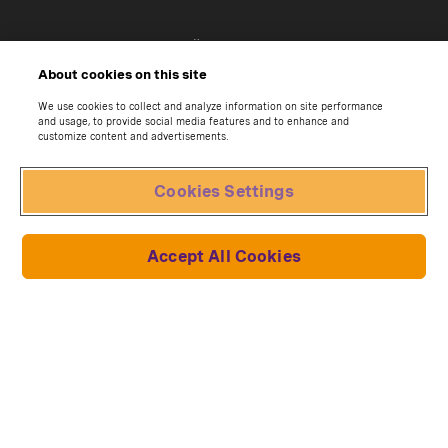
Über uns
About cookies on this site
Kontaktier uns
Impressum
We use cookies to collect and analyze information on site performance
and usage, to provide social media features and to enhance and
customize content and advertisements.
Hilfe-Center
Forum
Cookies Settings
Widerruf beantragen
Sammlungen und Modelle
Accept All Cookies
Oracle Red Bull Racing RB19
Lich King
John Wick's Mustang
Toyota Supra
Star Trek Enterprise-D